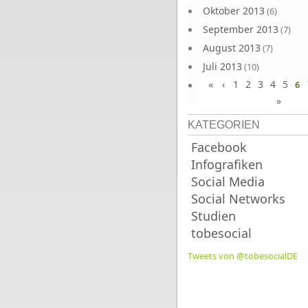
Oktober 2013
(6)
September 2013
(7)
August 2013
(7)
Juli 2013
(10)
«
‹
1
2
3
4
5
Juni 2013
6
(10)
»
KATEGORIEN
Facebook
Infografiken
Social Media
Social Networks
Studien
tobesocial
Tweets von @tobesocialDE