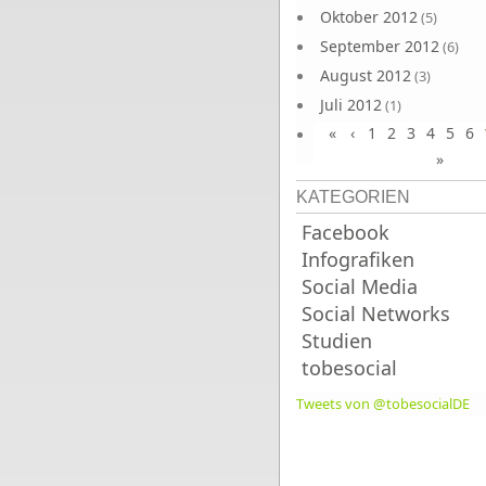
Oktober 2012
(5)
September 2012
(6)
August 2012
(3)
Juli 2012
(1)
«
‹
1
2
3
4
5
6
Juni 2012
(4)
»
KATEGORIEN
Facebook
Infografiken
Social Media
Social Networks
Studien
tobesocial
Tweets von @tobesocialDE