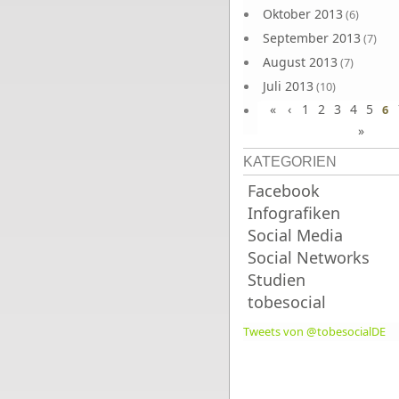
Oktober 2013
(6)
September 2013
(7)
August 2013
(7)
Juli 2013
(10)
«
‹
1
2
3
4
5
Juni 2013
6
(10)
»
KATEGORIEN
Facebook
Infografiken
Social Media
Social Networks
Studien
tobesocial
Tweets von @tobesocialDE