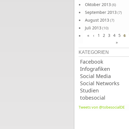
Oktober 2013
(6)
September 2013
(7)
August 2013
(7)
Juli 2013
(10)
«
‹
1
2
3
4
5
Juni 2013
6
(10)
»
KATEGORIEN
Facebook
Infografiken
Social Media
Social Networks
Studien
tobesocial
Tweets von @tobesocialDE