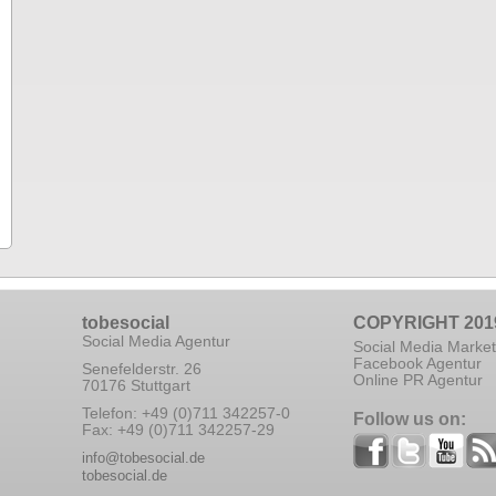
tobesocial
COPYRIGHT 201
Social Media Agentur
Social Media Market
Facebook Agentur
Senefelderstr. 26
Online PR Agentur
70176 Stuttgart
Telefon: +49 (0)711 342257-0
Follow us on:
Fax: +49 (0)711 342257-29
info@tobesocial.de
tobesocial.de