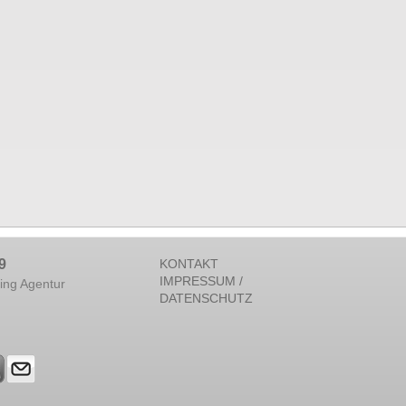
9
KONTAKT
IMPRESSUM /
ing Agentur
DATENSCHUTZ