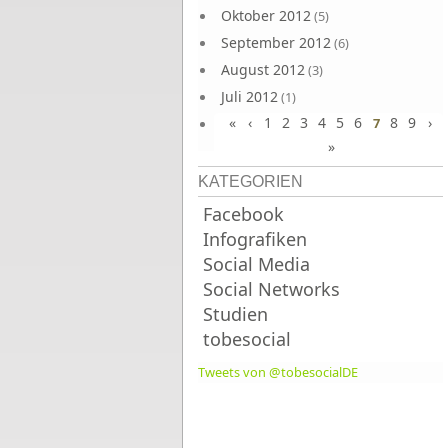
Oktober 2012
(5)
September 2012
(6)
August 2012
(3)
Juli 2012
(1)
«
‹
1
2
3
4
5
6
8
9
›
Juni 2012
7
(4)
»
KATEGORIEN
Facebook
Infografiken
Social Media
Social Networks
Studien
tobesocial
Tweets von @tobesocialDE