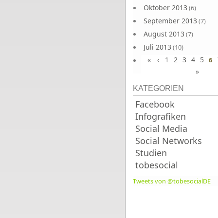
Oktober 2013
(6)
September 2013
(7)
August 2013
(7)
Juli 2013
(10)
«
‹
1
2
3
4
5
Juni 2013
6
(10)
»
KATEGORIEN
Facebook
Infografiken
Social Media
Social Networks
Studien
tobesocial
Tweets von @tobesocialDE