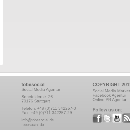
tobesocial
COPYRIGHT 201
Social Media Agentur
Social Media Market
Facebook Agentur
Senefelderstr. 26
Online PR Agentur
70176 Stuttgart
Telefon: +49 (0)711 342257-0
Follow us on:
Fax: +49 (0)711 342257-29
info@tobesocial.de
tobesocial.de