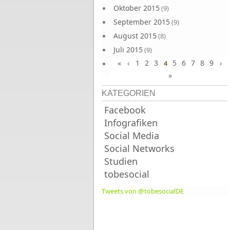
Oktober 2015
(9)
September 2015
(9)
August 2015
(8)
Juli 2015
(9)
«
‹
1
2
3
5
6
7
8
9
›
Juni 2015
4
(9)
»
KATEGORIEN
Facebook
Infografiken
Social Media
Social Networks
Studien
tobesocial
Tweets von @tobesocialDE