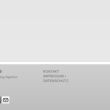
9
KONTAKT
IMPRESSUM /
ing Agentur
DATENSCHUTZ