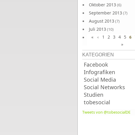
Oktober 2013
(6)
September 2013
(7)
August 2013
(7)
Juli 2013
(10)
«
‹
1
2
3
4
5
Juni 2013
6
(10)
»
KATEGORIEN
Facebook
Infografiken
Social Media
Social Networks
Studien
tobesocial
Tweets von @tobesocialDE