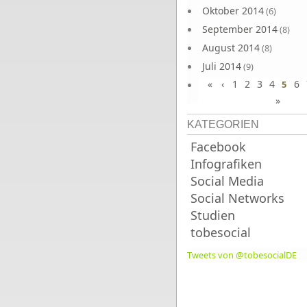
Oktober 2014
(6)
September 2014
(8)
August 2014
(8)
Juli 2014
(9)
«
‹
1
2
3
4
6
Juni 2014
5
(8)
»
KATEGORIEN
Facebook
Infografiken
Social Media
Social Networks
Studien
tobesocial
Tweets von @tobesocialDE