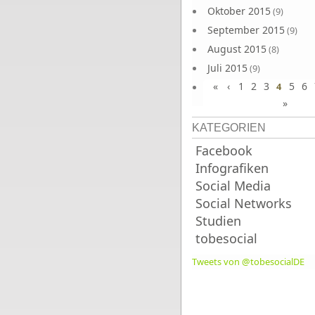
Oktober 2015
(9)
September 2015
(9)
August 2015
(8)
Juli 2015
(9)
«
‹
1
2
3
5
6
Juni 2015
4
(9)
»
KATEGORIEN
Facebook
Infografiken
Social Media
Social Networks
Studien
tobesocial
Tweets von @tobesocialDE