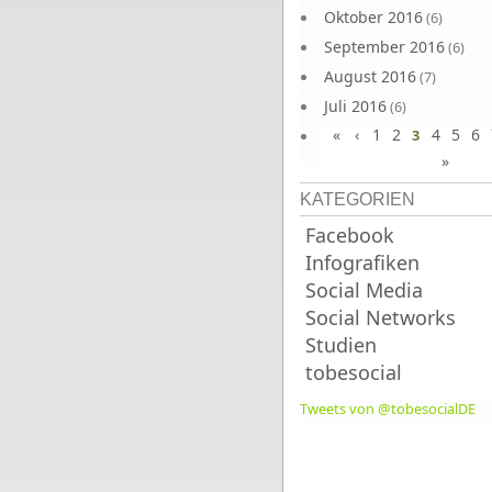
Oktober 2016
(6)
September 2016
(6)
August 2016
(7)
Juli 2016
(6)
«
‹
1
2
4
5
6
Juni 2016
3
(7)
»
KATEGORIEN
Facebook
Infografiken
Social Media
Social Networks
Studien
tobesocial
Tweets von @tobesocialDE