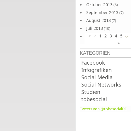
Oktober 2013
(6)
September 2013
(7)
August 2013
(7)
Juli 2013
(10)
«
‹
1
2
3
4
5
Juni 2013
6
(10)
»
KATEGORIEN
Facebook
Infografiken
Social Media
Social Networks
Studien
tobesocial
Tweets von @tobesocialDE