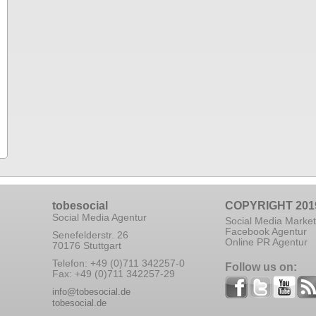
tobesocial
COPYRIGHT 201
Social Media Agentur
Social Media Market
Facebook Agentur
Senefelderstr. 26
Online PR Agentur
70176 Stuttgart
Telefon: +49 (0)711 342257-0
Follow us on:
Fax: +49 (0)711 342257-29
info@tobesocial.de
tobesocial.de