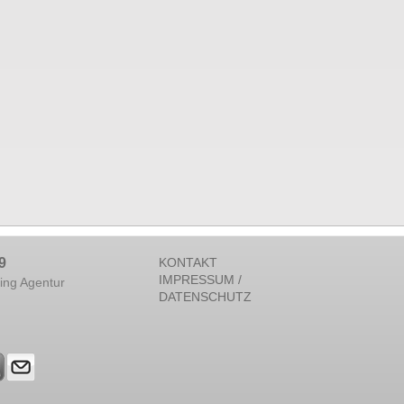
9
KONTAKT
IMPRESSUM /
ing Agentur
DATENSCHUTZ