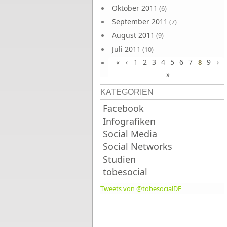
Oktober 2011
(6)
September 2011
(7)
August 2011
(9)
Juli 2011
(10)
«
‹
1
2
3
4
5
6
7
9
›
Juni 2011
8
(9)
»
KATEGORIEN
Facebook
Infografiken
Social Media
Social Networks
Studien
tobesocial
Tweets von @tobesocialDE