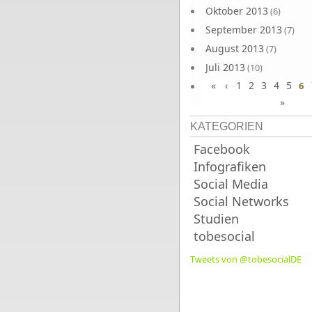
Oktober 2013
(6)
September 2013
(7)
August 2013
(7)
Juli 2013
(10)
«
‹
1
2
3
4
5
Juni 2013
6
(10)
»
KATEGORIEN
Facebook
Infografiken
Social Media
Social Networks
Studien
tobesocial
Tweets von @tobesocialDE