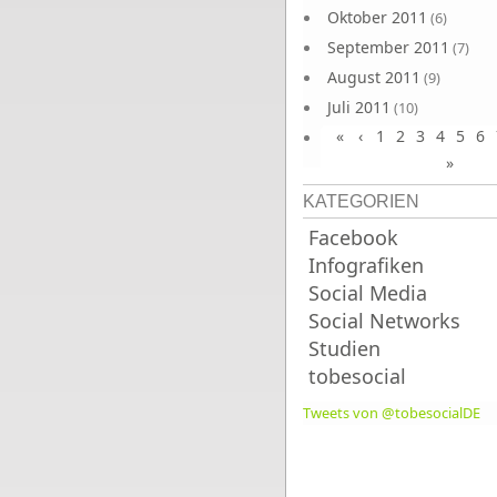
Oktober 2011
(6)
September 2011
(7)
August 2011
(9)
Juli 2011
(10)
«
‹
1
2
3
4
5
6
Juni 2011
(9)
»
KATEGORIEN
Facebook
Infografiken
Social Media
Social Networks
Studien
tobesocial
Tweets von @tobesocialDE