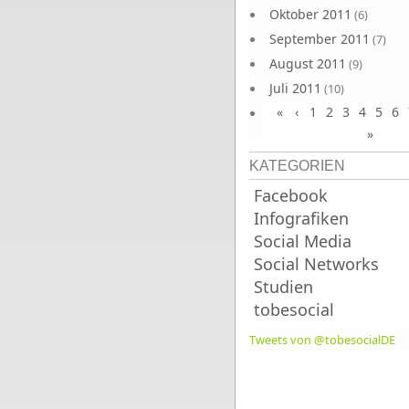
Oktober 2011
(6)
September 2011
(7)
August 2011
(9)
Juli 2011
(10)
«
‹
1
2
3
4
5
6
Juni 2011
(9)
»
KATEGORIEN
Facebook
Infografiken
Social Media
Social Networks
Studien
tobesocial
Tweets von @tobesocialDE