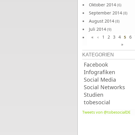
Oktober 2014
(6)
September 2014
(8)
August 2014
(8)
Juli 2014
(9)
«
‹
1
2
3
4
6
Juni 2014
5
(8)
»
KATEGORIEN
Facebook
Infografiken
Social Media
Social Networks
Studien
tobesocial
Tweets von @tobesocialDE