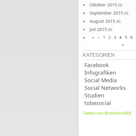
Oktober 2015
(9)
September 2015
(9)
August 2015
(8)
Juli 2015
(9)
«
‹
1
2
3
5
6
Juni 2015
4
(9)
»
KATEGORIEN
Facebook
Infografiken
Social Media
Social Networks
Studien
tobesocial
Tweets von @tobesocialDE