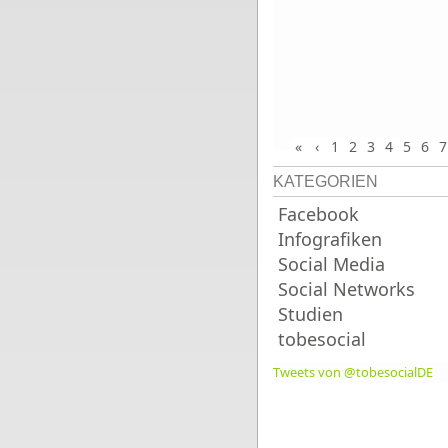
«
‹
1
2
3
4
5
6
7
KATEGORIEN
Facebook
Infografiken
Social Media
Social Networks
Studien
tobesocial
Tweets von @tobesocialDE