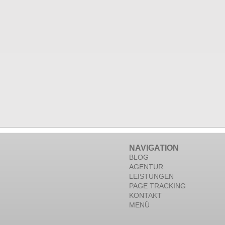
NAVIGATION
BLOG
AGENTUR
LEISTUNGEN
PAGE TRACKING
KONTAKT
MENÜ