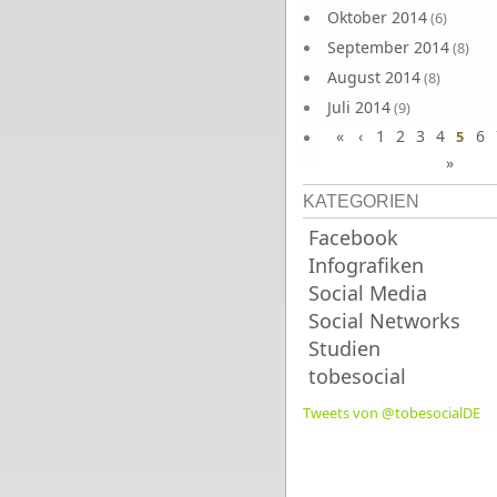
Oktober 2014
(6)
September 2014
(8)
August 2014
(8)
Juli 2014
(9)
«
‹
1
2
3
4
6
Juni 2014
5
(8)
»
KATEGORIEN
Facebook
Infografiken
Social Media
Social Networks
Studien
tobesocial
Tweets von @tobesocialDE