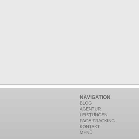
NAVIGATION
BLOG
AGENTUR
LEISTUNGEN
PAGE TRACKING
KONTAKT
MENÜ