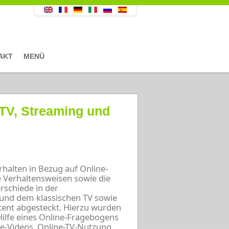
AKT
MENÜ
 TV, Streaming und
halten in Bezug auf Online-
 Verhaltensweisen sowie die
rschiede in der
nd dem klassischen TV sowie
tent abgesteckt. Hierzu wurden
ilfe eines Online-Fragebogens
e-Videos, Online-TV-Nutzung,