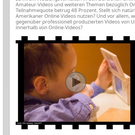
Amateur-Videos und weiteren Themen bezüglich Onl
Teilnahmequote betrug 48 Prozent. Stellt sich natürl
Amerikaner Online Videos nutzen? Und vor allem, wi
gegenüber professionell produzierten Videos vo
innerhalb von Online-Videos?