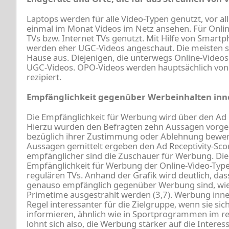
Laptops werden für alle Video-Typen genutzt, vor al
einmal im Monat Videos im Netz ansehen. Für Onli
TVs bzw. Internet TVs genutzt. Mit Hilfe von Sma
werden eher UGC-Videos angeschaut. Die meisten s
Hause aus. Diejenigen, die unterwegs Online-Video
UGC-Videos. OPO-Videos werden hauptsächlich von 
rezipiert.
Empfänglichkeit gegenüber Werbeinhalten inne
Die Empfänglichkeit für Werbung wird über den Ad 
Hierzu wurden den Befragten zehn Aussagen vorgele
bezüglich ihrer Zustimmung oder Ablehnung bewerte
Aussagen gemittelt ergeben den Ad Receptivity-Score
empfänglicher sind die Zuschauer für Werbung. Die 
Empfänglichkeit für Werbung der Online-Video-Ty
regulären TVs. Anhand der Grafik wird deutlich, da
genauso empfänglich gegenüber Werbung sind, wie b
Primetime ausgestrahlt werden (3,7). Werbung inner
Regel interessanter für die Zielgruppe, wenn sie si
informieren, ähnlich wie in Sportprogrammen im re
lohnt sich also, die Werbung stärker auf die Interes