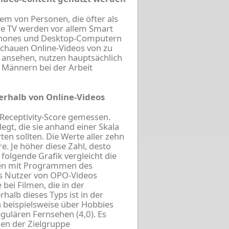
lem von Personen, die öfter als
ne TV werden vor allem Smart
rtphones und Desktop-Computern
chauen Online-Videos von zu
s ansehen, nutzen hauptsächlich
Männern bei der Arbeit
rhalb von Online-Videos
Receptivity-Score gemessen.
gt, die sie anhand einer Skala
n sollten. Die Werte aller zehn
. Je höher diese Zahl, desto
folgende Grafik vergleicht die
pen mit Programmen des
ss Nutzer von OPO-Videos
ei Filmen, die in der
halb dieses Typs ist in der
ch beispielsweise über Hobbies
gulären Fernsehen (4,0). Es
sen der Zielgruppe