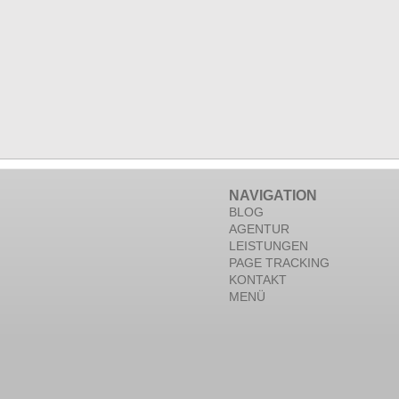
NAVIGATION
BLOG
AGENTUR
LEISTUNGEN
PAGE TRACKING
KONTAKT
MENÜ