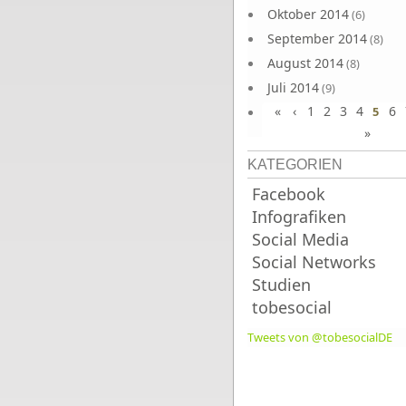
Oktober 2014
(6)
September 2014
(8)
August 2014
(8)
Juli 2014
(9)
«
‹
1
2
3
4
6
Juni 2014
5
(8)
»
KATEGORIEN
Facebook
Infografiken
Social Media
Social Networks
Studien
tobesocial
Tweets von @tobesocialDE