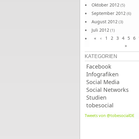
Oktober 2012
(5)
September 2012
(6)
August 2012
(3)
Juli 2012
(1)
«
‹
1
2
3
4
5
6
Juni 2012
(4)
»
KATEGORIEN
Facebook
Infografiken
Social Media
Social Networks
Studien
tobesocial
Tweets von @tobesocialDE