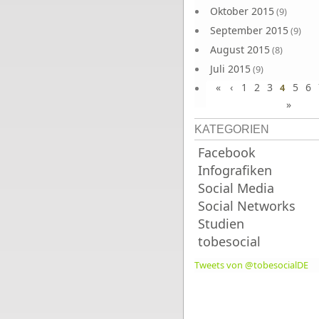
Oktober 2015
(9)
September 2015
(9)
August 2015
(8)
Juli 2015
(9)
«
‹
1
2
3
5
6
Juni 2015
4
(9)
»
KATEGORIEN
Facebook
Infografiken
Social Media
Social Networks
Studien
tobesocial
Tweets von @tobesocialDE