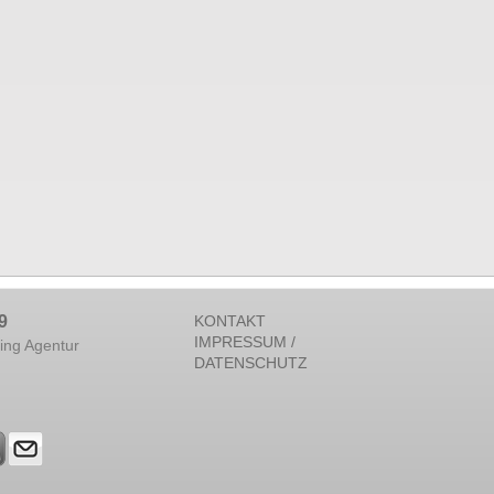
9
KONTAKT
IMPRESSUM /
ing Agentur
DATENSCHUTZ