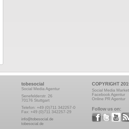
tobesocial
COPYRIGHT 201
Social Media Agentur
Social Media Market
Facebook Agentur
Senefelderstr. 26
Online PR Agentur
70176 Stuttgart
Telefon: +49 (0)711 342257-0
Follow us on:
Fax: +49 (0)711 342257-29
info@tobesocial.de
tobesocial.de