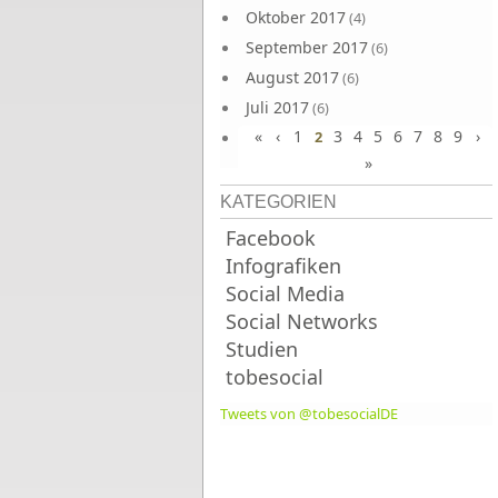
Oktober 2017
(4)
September 2017
(6)
August 2017
(6)
Juli 2017
(6)
«
‹
1
3
4
5
6
7
8
9
›
Juni 2017
2
(6)
»
KATEGORIEN
Facebook
Infografiken
Social Media
Social Networks
Studien
tobesocial
Tweets von @tobesocialDE