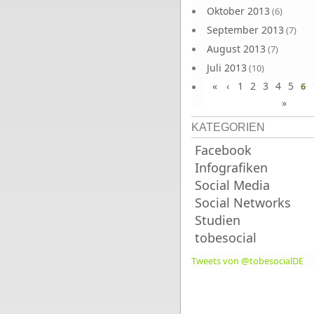
Oktober 2013
(6)
September 2013
(7)
August 2013
(7)
Juli 2013
(10)
«
‹
1
2
3
4
5
Juni 2013
6
(10)
»
KATEGORIEN
Facebook
Infografiken
Social Media
Social Networks
Studien
tobesocial
Tweets von @tobesocialDE