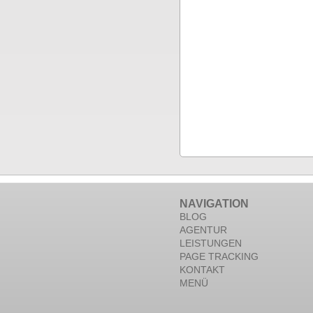
NAVIGATION
BLOG
AGENTUR
LEISTUNGEN
PAGE TRACKING
KONTAKT
MENÜ