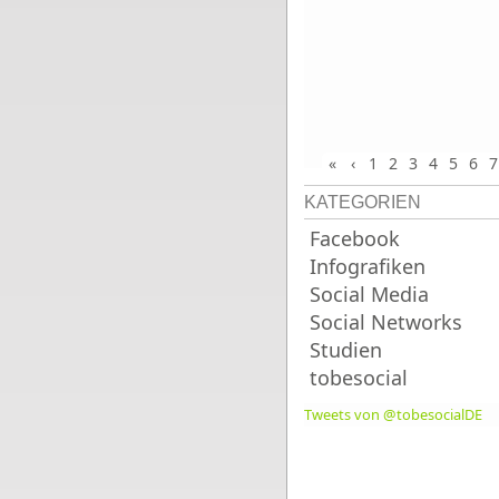
«
‹
1
2
3
4
5
6
7
KATEGORIEN
Facebook
Infografiken
Social Media
Social Networks
Studien
tobesocial
Tweets von @tobesocialDE