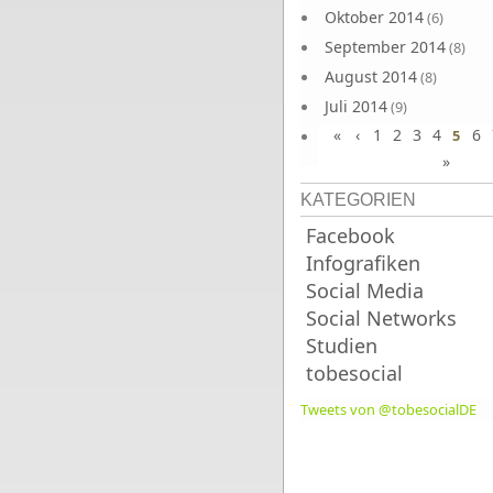
Oktober 2014
(6)
September 2014
(8)
August 2014
(8)
Juli 2014
(9)
«
‹
1
2
3
4
6
Juni 2014
5
(8)
»
KATEGORIEN
Facebook
Infografiken
Social Media
Social Networks
Studien
tobesocial
Tweets von @tobesocialDE