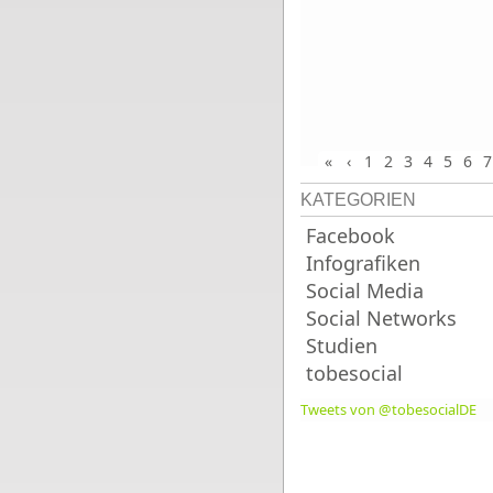
«
‹
1
2
3
4
5
6
7
KATEGORIEN
Facebook
Infografiken
Social Media
Social Networks
Studien
tobesocial
Tweets von @tobesocialDE