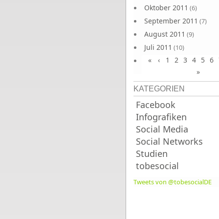
Oktober 2011
(6)
September 2011
(7)
August 2011
(9)
Juli 2011
(10)
«
‹
1
2
3
4
5
6
Juni 2011
(9)
»
KATEGORIEN
Facebook
Infografiken
Social Media
Social Networks
Studien
tobesocial
Tweets von @tobesocialDE