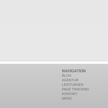
NAVIGATION
BLOG
AGENTUR
LEISTUNGEN
PAGE TRACKING
KONTAKT
MENÜ