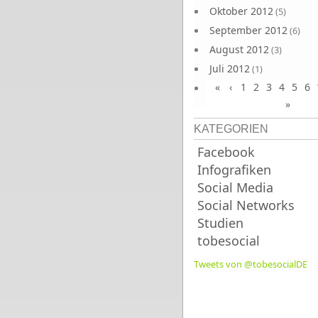
Oktober 2012
(5)
September 2012
(6)
August 2012
(3)
Juli 2012
(1)
«
‹
1
2
3
4
5
6
Juni 2012
(4)
»
KATEGORIEN
Facebook
Infografiken
Social Media
Social Networks
Studien
tobesocial
Tweets von @tobesocialDE