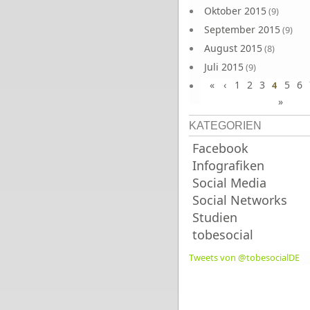
Oktober 2015
(9)
September 2015
(9)
August 2015
(8)
Juli 2015
(9)
«
‹
1
2
3
5
6
Juni 2015
4
(9)
»
KATEGORIEN
Facebook
Infografiken
Social Media
Social Networks
Studien
tobesocial
Tweets von @tobesocialDE