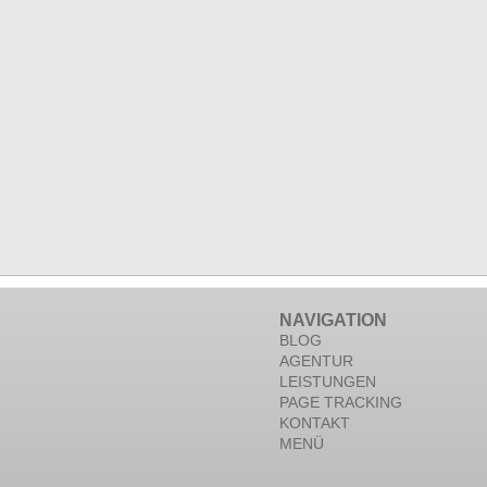
NAVIGATION
BLOG
AGENTUR
LEISTUNGEN
PAGE TRACKING
KONTAKT
MENÜ