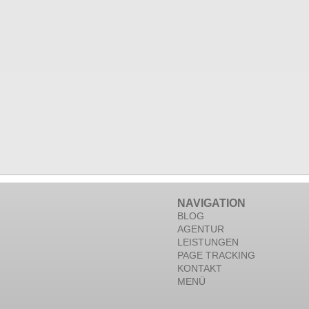
NAVIGATION
BLOG
AGENTUR
LEISTUNGEN
PAGE TRACKING
KONTAKT
MENÜ