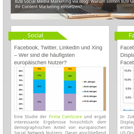
B2B Social Media Marketing via Blog: Warum sollten B2B 
Social Media Marketing für Pharmaunternehmen: Kampagne
ihr Content Marketing einsetzen?
Gesundheitsbranche
Social
F
Networks
Facebook, Twitter, LinkedIn und Xing
Faceb
– Wer sind die häufigsten
Displ
europäischen Nutzer?
Face
Eine Studie der
Firma ComScore
und ergab
In Zu
interessante Ergebnisse hinsichtlich dem
Displ
demographischen Anteil von europäischen
ersten
Social Network Nutzern. Daran anschließend
US-Di