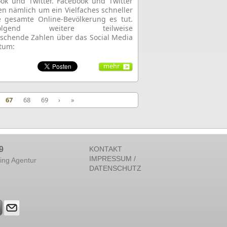
ok und Twitter. Facebook und Twitter
n nämlich um ein Vielfaches schneller
e gesamte Online-Bevölkerung es tut.
folgend weitere teilweise
schende Zahlen über das Social Media
tum:
mehr
67
68
69
›
»
9
KONTAKT
IMPRESSUM /
ing Agentur
DATENSCHUTZ