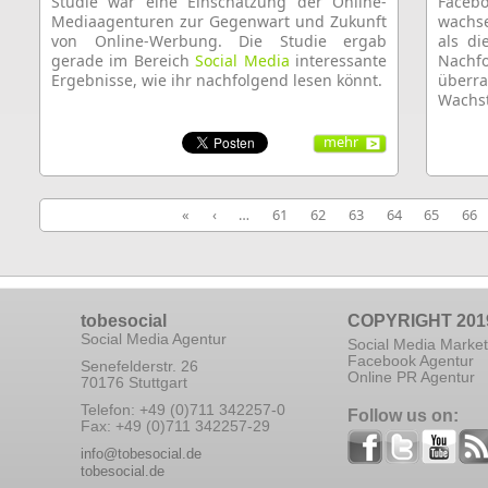
Studie war eine Einschätzung der Online-
Facebo
Mediaagenturen zur Gegenwart und Zukunft
wachse
von Online-Werbung. Die Studie ergab
als di
gerade im Bereich
Social Media
interessante
Nach
Ergebnisse, wie ihr nachfolgend lesen könnt.
überra
Wachs
mehr
«
‹
…
61
62
63
64
65
66
tobesocial
COPYRIGHT 201
Social Media Agentur
Social Media Market
Facebook Agentur
Senefelderstr. 26
Online PR Agentur
70176 Stuttgart
Telefon: +49 (0)711 342257-0
Follow us on:
Fax: +49 (0)711 342257-29
info@tobesocial.de
tobesocial.de