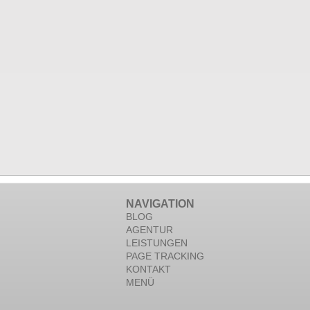
NAVIGATION
BLOG
AGENTUR
LEISTUNGEN
PAGE TRACKING
KONTAKT
MENÜ