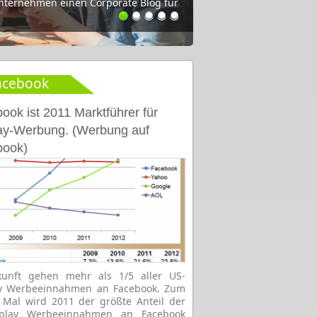
Unternehmen einen Corporate Blog für
n, Tipps und Studien für die
acebook
ook ist 2011 Marktführer für
ay-Werbung. (Werbung auf
book)
kunft gehen mehr als 1/5 aller US-
ay Werbeeinnahmen an Facebook. Zum
 Mal wird 2011 der größte Anteil der
splay Werbeeinnahmen an Facebook