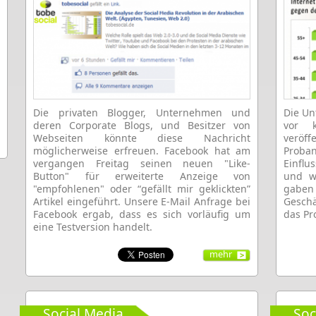
Die privaten Blogger, Unternehmen und
Die U
deren Corporate Blogs, und Besitzer von
vor k
Webseiten könnte diese Nachricht
veröff
möglicherweise erfreuen. Facebook hat am
Proba
vergangen Freitag seinen neuen "Like-
Einfl
Button" für erweiterte Anzeige von
und we
"empfohlenen" oder “gefällt mir geklickten”
gaben
Artikel eingeführt. Unsere E-Mail Anfrage bei
Geschä
Facebook ergab, dass es sich vorläufig um
das Pr
eine Testversion handelt.
mehr
Social Media
Soc