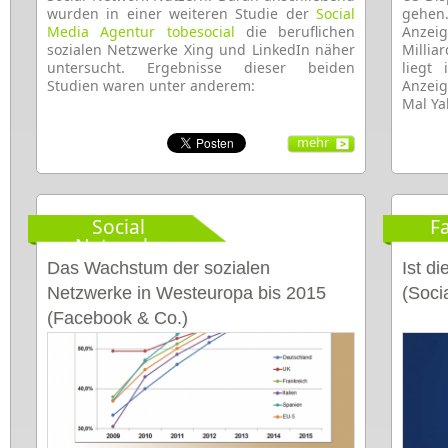
wurden in einer weiteren Studie der
Social
gehen.
Media Agentur tobesocial
die beruflichen
Anzei
sozialen Netzwerke Xing und LinkedIn näher
Millia
untersucht. Ergebnisse dieser beiden
liegt
Studien waren unter anderem:
Anzei
Mal Ya
mehr
Social
F
Networks
Das Wachstum der sozialen
Ist d
Netzwerke in Westeuropa bis 2015
(Soci
(Facebook & Co.)