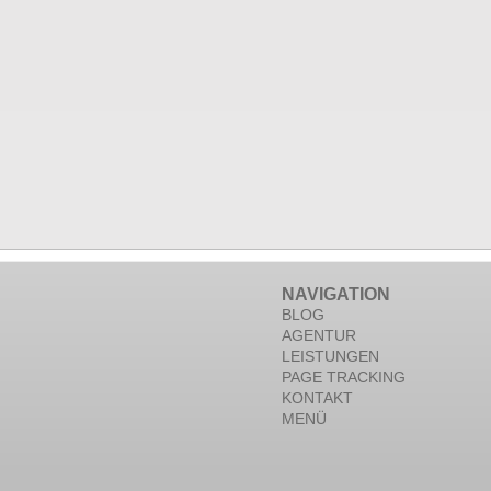
NAVIGATION
BLOG
AGENTUR
LEISTUNGEN
PAGE TRACKING
KONTAKT
MENÜ