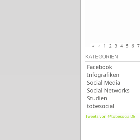
«
‹
1
2
3
4
5
6
7
KATEGORIEN
Facebook
Infografiken
Social Media
Social Networks
Studien
tobesocial
Tweets von @tobesocialDE