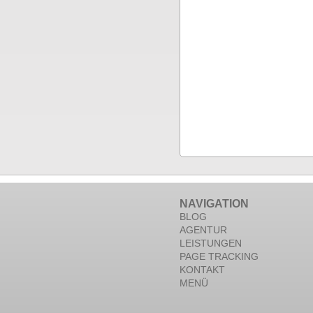
NAVIGATION
BLOG
AGENTUR
LEISTUNGEN
PAGE TRACKING
KONTAKT
MENÜ