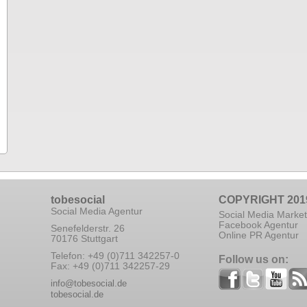
tobesocial
COPYRIGHT 201
Social Media Agentur
Social Media Market
Facebook Agentur
Senefelderstr. 26
Online PR Agentur
70176 Stuttgart
Telefon: +49 (0)711 342257-0
Follow us on:
Fax: +49 (0)711 342257-29
info@tobesocial.de
tobesocial.de