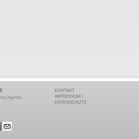
9
KONTAKT
IMPRESSUM /
ing Agentur
DATENSCHUTZ