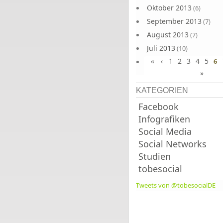
Oktober 2013
(6)
September 2013
(7)
August 2013
(7)
Juli 2013
(10)
«
‹
1
2
3
4
5
Juni 2013
6
(10)
»
KATEGORIEN
Facebook
Infografiken
Social Media
Social Networks
Studien
tobesocial
Tweets von @tobesocialDE