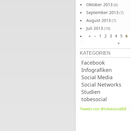
Oktober 2013
(6)
September 2013
(7)
August 2013
(7)
Juli 2013
(10)
«
‹
1
2
3
4
5
Juni 2013
6
(10)
»
KATEGORIEN
Facebook
Infografiken
Social Media
Social Networks
Studien
tobesocial
Tweets von @tobesocialDE