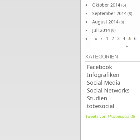
Oktober 2014
(6)
September 2014
(8)
August 2014
(8)
Juli 2014
(9)
«
‹
1
2
3
4
6
Juni 2014
5
(8)
»
KATEGORIEN
Facebook
Infografiken
Social Media
Social Networks
Studien
tobesocial
Tweets von @tobesocialDE