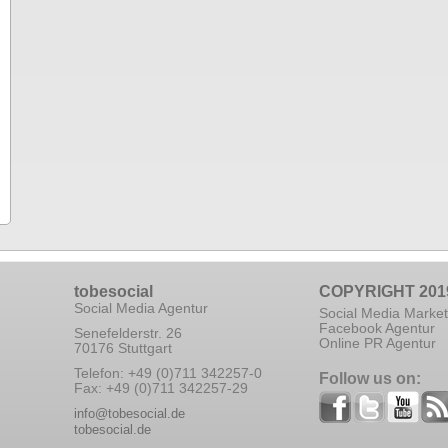
tobesocial
COPYRIGHT 201
Social Media Agentur
Social Media Market
Facebook Agentur
Senefelderstr. 26
Online PR Agentur
70176 Stuttgart
Telefon: +49 (0)711 342257-0
Follow us on:
Fax: +49 (0)711 342257-29
info@tobesocial.de
tobesocial.de