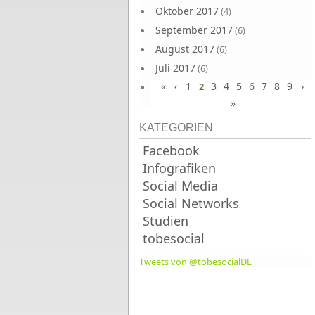
Oktober 2017
(4)
September 2017
(6)
August 2017
(6)
Juli 2017
(6)
«
‹
1
3
4
5
6
7
8
9
›
Juni 2017
2
(6)
»
KATEGORIEN
Facebook
Infografiken
Social Media
Social Networks
Studien
tobesocial
Tweets von @tobesocialDE