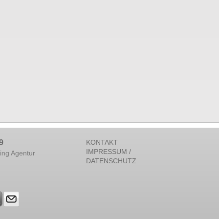
9
KONTAKT
IMPRESSUM /
ing Agentur
DATENSCHUTZ