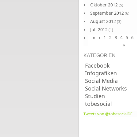
Oktober 2012
(5)
September 2012
(6)
August 2012
(3)
Juli 2012
(1)
«
‹
1
2
3
4
5
6
Juni 2012
(4)
»
KATEGORIEN
Facebook
Infografiken
Social Media
Social Networks
Studien
tobesocial
Tweets von @tobesocialDE