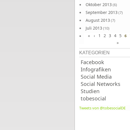
Oktober 2013
(6)
September 2013
(7)
August 2013
(7)
Juli 2013
(10)
«
‹
1
2
3
4
5
Juni 2013
6
(10)
»
KATEGORIEN
Facebook
Infografiken
Social Media
Social Networks
Studien
tobesocial
Tweets von @tobesocialDE