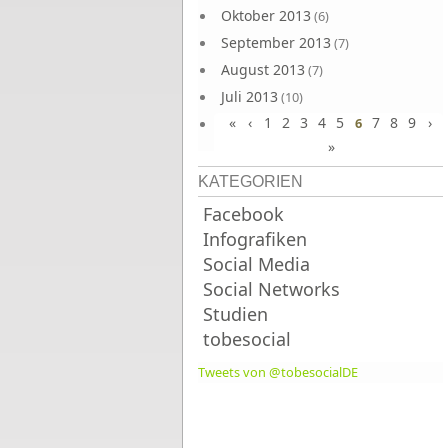
Oktober 2013
(6)
September 2013
(7)
August 2013
(7)
Juli 2013
(10)
«
‹
1
2
3
4
5
7
8
9
›
Juni 2013
6
(10)
»
KATEGORIEN
Facebook
Infografiken
Social Media
Social Networks
Studien
tobesocial
Tweets von @tobesocialDE