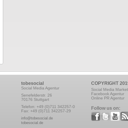
tobesocial
COPYRIGHT 201
Social Media Agentur
Social Media Market
Facebook Agentur
Senefelderstr. 26
Online PR Agentur
70176 Stuttgart
Telefon: +49 (0)711 342257-0
Follow us on:
Fax: +49 (0)711 342257-29
info@tobesocial.de
tobesocial.de