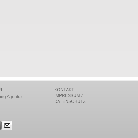
9
KONTAKT
IMPRESSUM /
ing Agentur
DATENSCHUTZ