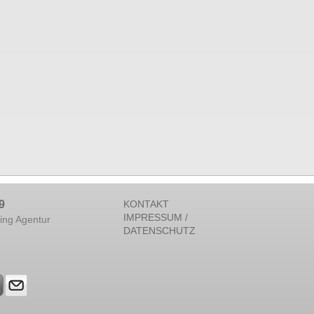
9
KONTAKT
IMPRESSUM /
ing Agentur
DATENSCHUTZ