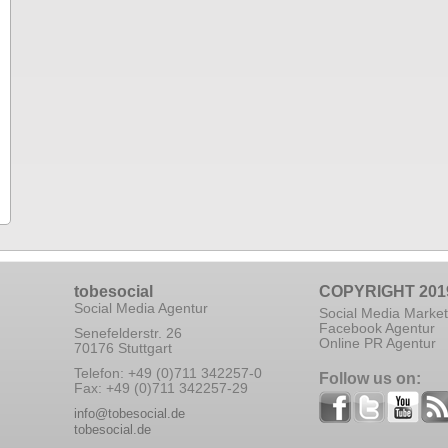
tobesocial
COPYRIGHT 201
Social Media Agentur
Social Media Market
Facebook Agentur
Senefelderstr. 26
Online PR Agentur
70176 Stuttgart
Telefon: +49 (0)711 342257-0
Follow us on:
Fax: +49 (0)711 342257-29
info@tobesocial.de
tobesocial.de