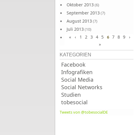
Oktober 2013
(6)
September 2013
(7)
August 2013
(7)
Juli 2013
(10)
«
‹
1
2
3
4
5
7
8
9
›
Juni 2013
6
(10)
»
KATEGORIEN
Facebook
Infografiken
Social Media
Social Networks
Studien
tobesocial
Tweets von @tobesocialDE