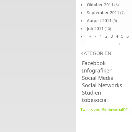
Oktober 2011
(6)
September 2011
(7)
August 2011
(9)
Juli 2011
(10)
«
‹
1
2
3
4
5
6
Juni 2011
(9)
»
KATEGORIEN
Facebook
Infografiken
Social Media
Social Networks
Studien
tobesocial
Tweets von @tobesocialDE