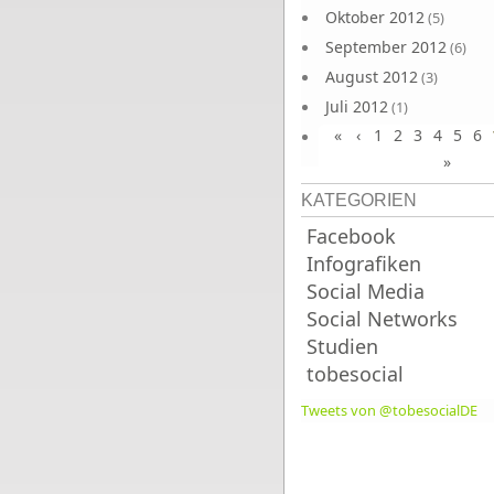
Oktober 2012
(5)
September 2012
(6)
August 2012
(3)
Juli 2012
(1)
«
‹
1
2
3
4
5
6
Juni 2012
(4)
»
KATEGORIEN
Facebook
Infografiken
Social Media
Social Networks
Studien
tobesocial
Tweets von @tobesocialDE